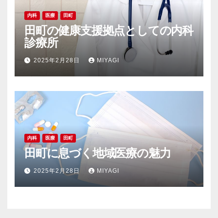
内科
医療
田町
田町の健康支援拠点としての内科
診療所
2025年2月28日
MIYAGI
内科
医療
田町
田町に息づく地域医療の魅力
2025年2月28日
MIYAGI