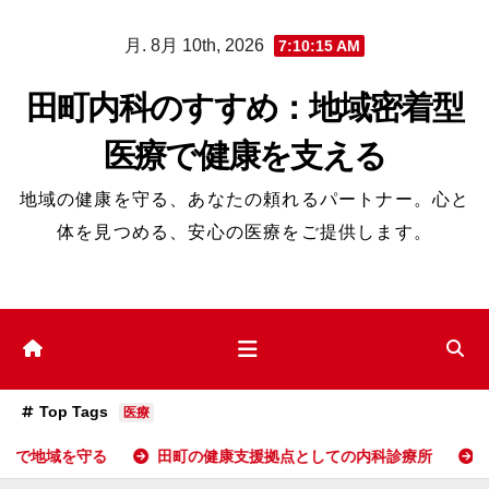
コ
月. 8月 10th, 2026
7:10:16 AM
ン
テ
田町内科のすすめ：地域密着型
ン
医療で健康を支える
ツ
へ
地域の健康を守る、あなたの頼れるパートナー。心と
ス
体を見つめる、安心の医療をご提供します。
キ
ッ
プ
Top Tags
医療
る
田町の健康支援拠点としての内科診療所
田町に息づく地